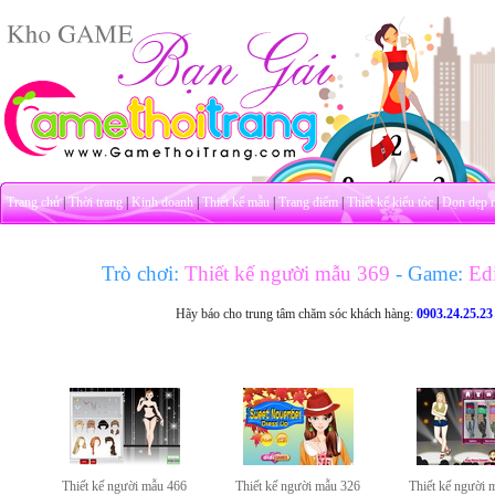
Trang chủ
|
Thời trang
|
Kinh doanh
|
Thiết kế mẫu
|
Trang điểm
|
Thiết kế kiểu tóc
|
Dọn dẹp 
Trò chơi:
Thiết kế người mẫu 369
- Game:
Edi
Hãy báo cho trung tâm chăm sóc khách hàng:
0903.24.25.23
Thiết kế người mẫu 466
Thiết kế người mẫu 326
Thiết kế người 