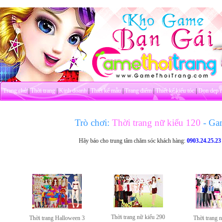
Trang chủ
|
Thời trang
|
Kinh doanh
|
Thiết kế mẫu
|
Trang điểm
|
Thiết kế kiểu tóc
|
Dọn dẹp 
Trò chơi:
Thời trang nữ kiểu 120
- Ga
Hãy báo cho trung tâm chăm sóc khách hàng:
0903.24.25.23
Thời trang nữ kiểu 290
Thời trang Halloween 3
Thời trang 