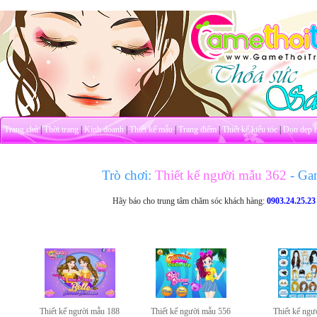
Trang chủ
|
Thời trang
|
Kinh doanh
|
Thiết kế mẫu
|
Trang điểm
|
Thiết kế kiểu tóc
|
Dọn dẹp 
Trò chơi:
Thiết kế người mẫu 362
- Ga
Hãy báo cho trung tâm chăm sóc khách hàng:
0903.24.25.23
Thiết kế người mẫu 188
Thiết kế người mẫu 556
Thiết kế ngư