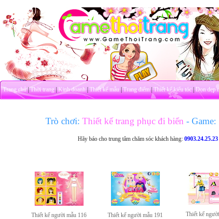
Trang chủ
|
Thời trang
|
Kinh doanh
|
Thiết kế mẫu
|
Trang điểm
|
Thiết kế kiểu tóc
|
Dọn dẹp 
Trò chơi:
Thiết kế trang phục đi biển
- Game:
Hãy báo cho trung tâm chăm sóc khách hàng:
0903.24.25.23
Thiết kế ngườ
Thiết kế người mẫu 116
Thiết kế người mẫu 191