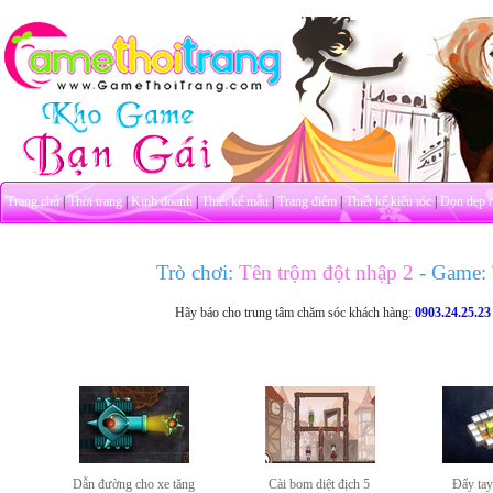
Trang chủ
|
Thời trang
|
Kinh doanh
|
Thiết kế mẫu
|
Trang điểm
|
Thiết kế kiểu tóc
|
Dọn dẹp 
Trò chơi:
Tên trộm đột nhập 2
- Game:
Hãy báo cho trung tâm chăm sóc khách hàng:
0903.24.25.23
Dẫn đường cho xe tăng
Cài bom diệt địch 5
Đẩy tay