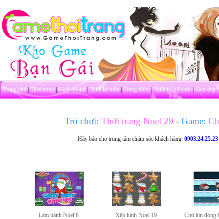
Trang chủ
|
Thời trang
|
Kinh doanh
|
Thiết kế mẫu
|
Trang điểm
|
Thiết kế kiểu tóc
|
Dọn dẹp 
Trò chơi:
Thời trang Noel 29
- Game:
Chr
Hãy báo cho trung tâm chăm sóc khách hàng:
0903.24.25.23
Làm bánh Noel 8
Xếp hình Noel 19
Chú lùn đóng 