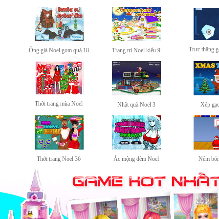
Trực thăng 
Ông già Noel gom quà 18
Trang trí Noel kiểu 9
Thời trang mùa Noel
Nhặt quà Noel 3
Xếp gạ
Thời trang Noel 36
Ác mộng đêm Noel
Ném bón