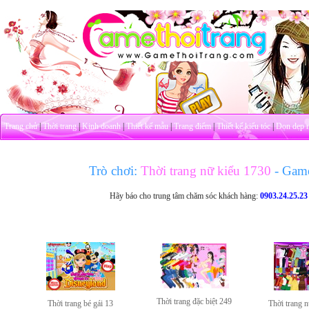
Trang chủ
|
Thời trang
|
Kinh doanh
|
Thiết kế mẫu
|
Trang điểm
|
Thiết kế kiểu tóc
|
Dọn dẹp 
Trò chơi:
Thời trang nữ kiểu 1730
- Gam
Hãy báo cho trung tâm chăm sóc khách hàng:
0903.24.25.23
Thời trang đặc biệt 249
Thời trang bé gái 13
Thời trang 