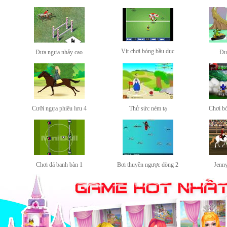
Vịt chơi bóng bầu dục
Đưa ngựa nhảy cao
Đu
Cưỡi ngựa phiêu lưu 4
Thử sức ném tạ
Chơi b
Chơi đá banh bàn 1
Bơi thuyền ngược dòng 2
Jenn