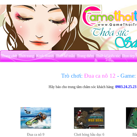
Trang chủ
|
Thời trang
|
Kinh doanh
|
Thiết kế mẫu
|
Trang điểm
|
Thiết kế kiểu tóc
|
Dọn dẹp 
Trò chơi:
Đua ca nô 12
- Game:
Hãy báo cho trung tâm chăm sóc khách hàng:
0903.24.25.23
Đua ca nô 9
Chơi bóng bầu dục 6
Bắn