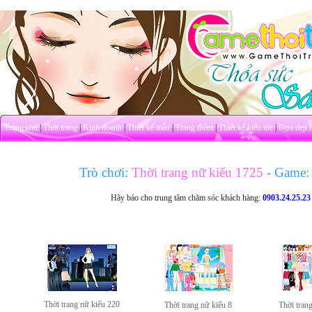
Trang chủ
|
Thời trang
|
Kinh doanh
|
Thiết kế mẫu
|
Trang điểm
|
Thiết kế kiểu tóc
|
Dọn dẹp 
Trò chơi:
Thời trang nữ kiểu 1725
- Game:
Hãy báo cho trung tâm chăm sóc khách hàng:
0903.24.25.23
Thời trang nữ kiểu 220
Thời trang nữ kiểu 8
Thời tran