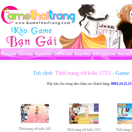
Trang chủ
|
Thời trang
|
Kinh doanh
|
Thiết kế mẫu
|
Trang điểm
|
Thiết kế kiểu tóc
|
Dọn dẹp 
Trò chơi:
Thời trang nữ kiểu 1723
- Game:
Hãy báo cho trung tâm chăm sóc khách hàng:
0903.24.25.23
Thời trang nữ kiểu 245
Thời trang nữ kiểu 1551
Thời trang 