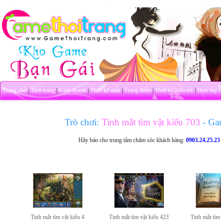
Trang chủ
|
Thời trang
|
Kinh doanh
|
Thiết kế mẫu
|
Trang điểm
|
Thiết kế kiểu tóc
|
Dọn dẹp 
Trò chơi:
Tinh mắt tìm vật kiểu 703
- Ga
Hãy báo cho trung tâm chăm sóc khách hàng:
0903.24.25.23
Tinh mắt tìm vật kiểu 4
Tinh mắt tìm vật kiểu 423
Tinh mắt tìm