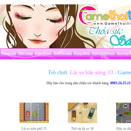
Trang chủ
|
Thời trang
|
Kinh doanh
|
Thiết kế mẫu
|
Trang điểm
|
Thiết kế kiểu tóc
|
Dọn dẹp 
Trò chơi:
Lái xe bắn súng 33
- Game
Hãy báo cho trung tâm chăm sóc khách hàng:
0903.24.25.23
Lái xe trên phố 25
Thử tài lái xe 18
Đậu xe đú