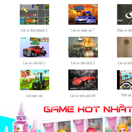
Lái xe đón khách 2
Lái xe cảnh sát 7
Đậu xe đú
Lái xe cứu hộ 2
Lái xe diệt địch 5
Lái xe tr
Thử tài 
Lái máy cày
Lái xe trên phố 69