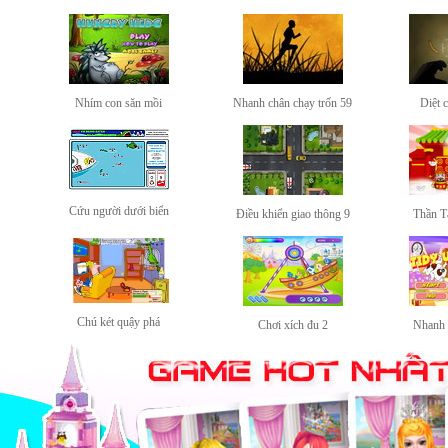
Nhím con săn mồi
Nhanh chân chạy trốn 59
Diệt 
Cứu người dưới biển
Điều khiển giao thông 9
Thần T
Chú két quậy phá
Chơi xích đu 2
Nhanh 