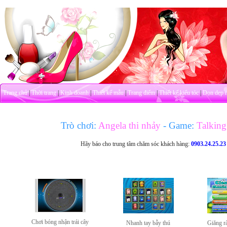
Trang chủ
|
Thời trang
|
Kinh doanh
|
Thiết kế mẫu
|
Trang điểm
|
Thiết kế kiểu tóc
|
Dọn dẹp 
Trò chơi:
Angela thi nhảy
- Game:
Talking 
Hãy báo cho trung tâm chăm sóc khách hàng:
0903.24.25.23
Chơi bóng nhận trái cây
Nhanh tay bẫy thú
Giăng r