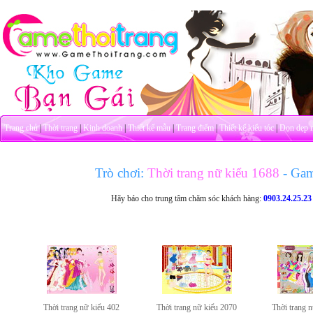
Trang chủ
|
Thời trang
|
Kinh doanh
|
Thiết kế mẫu
|
Trang điểm
|
Thiết kế kiểu tóc
|
Dọn dẹp 
Trò chơi:
Thời trang nữ kiểu 1688
- Ga
Hãy báo cho trung tâm chăm sóc khách hàng:
0903.24.25.23
Thời trang nữ kiểu 402
Thời trang nữ kiểu 2070
Thời trang 