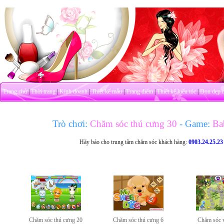
Trang chủ
|
Thời trang
|
Kinh doanh
|
Thiết kế mẫu
|
Trang điểm
|
Thiết kế kiểu tóc
|
Dọn dẹp 
Trò chơi:
Chăm sóc thú cưng 30
- Game:
Bab
Hãy báo cho trung tâm chăm sóc khách hàng:
0903.24.25.23
Chăm sóc thú cưng 20
Chăm sóc thú cưng 6
Chăm sóc 