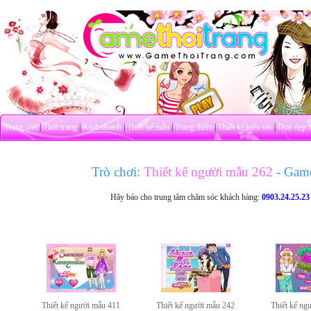
Trang chủ
|
Thời trang
|
Kinh doanh
|
Thiết kế mẫu
|
Trang điểm
|
Thiết kế kiểu tóc
|
Dọn dẹp 
Trò chơi:
Thiết kế người mẫu 262
- Gam
Hãy báo cho trung tâm chăm sóc khách hàng:
0903.24.25.23
Thiết kế người mẫu 411
Thiết kế người mẫu 242
Thiết kế ng