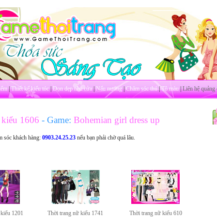
iểm
|
Thiết kế kiểu tóc
|
Dọn dẹp nhà cửa
|
Nấu nướng
|
Chăm sóc thú
|
Tô màu
|
Liên hệ quảng 
 kiểu 1606
- Game:
Bohemian girl dress up
m sóc khách hàng:
0903.24.25.23
nếu bạn phải chờ quá lâu.
 kiểu 1201
Thời trang nữ kiểu 1741
Thời trang nữ kiểu 610