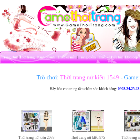
Trang chủ
|
Thời trang
|
Kinh doanh
|
Thiết kế mẫu
|
Trang điểm
|
Thiết kế kiểu tóc
|
Dọn dẹp 
Trò chơi:
Thời trang nữ kiểu 1549
- Game:
Hãy báo cho trung tâm chăm sóc khách hàng:
0903.24.25.23
Thời trang nữ kiểu 2078
Thời trang nữ kiểu 975
Thời trang 