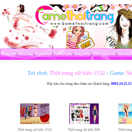
Trang chủ
|
Thời trang
|
Kinh doanh
|
Thiết kế mẫu
|
Trang điểm
|
Thiết kế kiểu tóc
|
Dọn dẹp 
Trò chơi:
Thời trang nữ kiểu 1532
- Game:
New
Hãy báo cho trung tâm chăm sóc khách hàng:
0903.24.25.23
Thời trang nữ kiểu 1518
Thời trang nữ kiểu 848
Thời tran