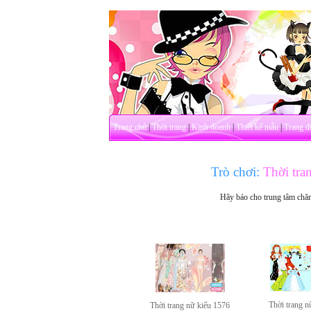
Trang chủ
|
Thời trang
|
Kinh doanh
|
Thiết kế mẫu
|
Trang đ
Trò chơi:
Thời tra
Hãy báo cho trung tâm chă
Thời trang n
Thời trang nữ kiểu 1576