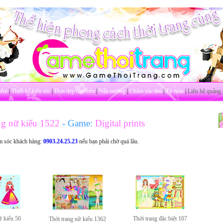
iểm
|
Thiết kế kiểu tóc
|
Dọn dẹp nhà cửa
|
Nấu nướng
|
Chăm sóc thú
|
Tô màu
|
Liên hệ quảng 
ng nữ kiểu 1522
- Game:
Digital prints
m sóc khách hàng:
0903.24.25.23
nếu bạn phải chờ quá lâu.
ữ kiểu 50
Thời trang đặc biệt 107
Thời trang nữ kiểu 1362