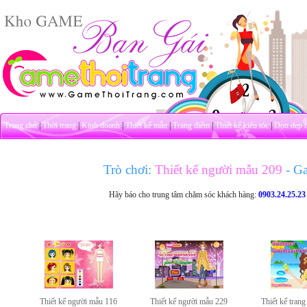
Trang chủ
|
Thời trang
|
Kinh doanh
|
Thiết kế mẫu
|
Trang điểm
|
Thiết kế kiểu tóc
|
Dọn dẹp 
Trò chơi:
Thiết kế người mẫu 209
- G
Hãy báo cho trung tâm chăm sóc khách hàng:
0903.24.25.23
Thiết kế người mẫu 116
Thiết kế người mẫu 229
Thiết kế trang