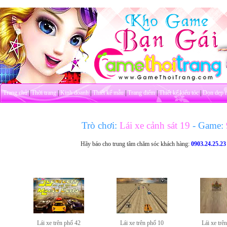
Trang chủ
|
Thời trang
|
Kinh doanh
|
Thiết kế mẫu
|
Trang điểm
|
Thiết kế kiểu tóc
|
Dọn dẹp 
Trò chơi:
Lái xe cảnh sát 19
- Game:
Hãy báo cho trung tâm chăm sóc khách hàng:
0903.24.25.23
Lái xe trên phố 42
Lái xe trên phố 10
Lái xe trê