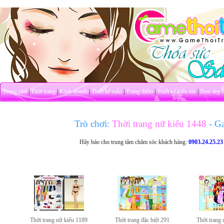
Trang chủ
|
Thời trang
|
Kinh doanh
|
Thiết kế mẫu
|
Trang điểm
|
Thiết kế kiểu tóc
|
Dọn dẹp 
Trò chơi:
Thời trang nữ kiểu 1448
- G
Hãy báo cho trung tâm chăm sóc khách hàng:
0903.24.25.23
Thời trang nữ kiểu 1189
Thời trang đặc biệt 291
Thời trang 