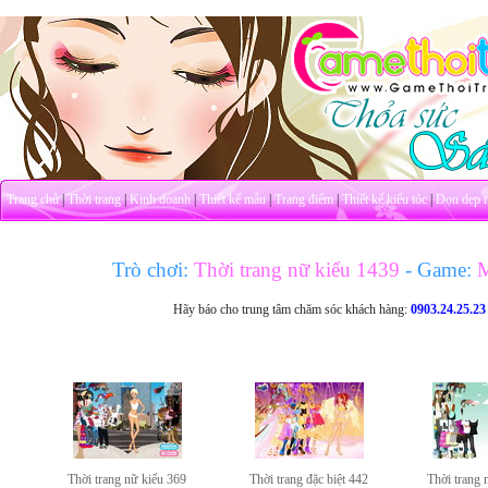
Trang chủ
|
Thời trang
|
Kinh doanh
|
Thiết kế mẫu
|
Trang điểm
|
Thiết kế kiểu tóc
|
Dọn dẹp 
Trò chơi:
Thời trang nữ kiểu 1439
- Game:
M
Hãy báo cho trung tâm chăm sóc khách hàng:
0903.24.25.23
Thời trang nữ kiểu 369
Thời trang đặc biệt 442
Thời trang 