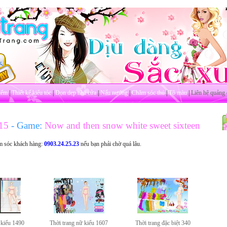
iểm
|
Thiết kế kiểu tóc
|
Dọn dẹp nhà cửa
|
Nấu nướng
|
Chăm sóc thú
|
Tô màu
|
Liên hệ quảng 
415
- Game:
Now and then snow white sweet sixteen
m sóc khách hàng:
0903.24.25.23
nếu bạn phải chờ quá lâu.
 kiểu 1490
Thời trang nữ kiểu 1607
Thời trang đặc biệt 340