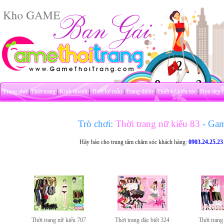
Trang chủ
|
Thời trang
|
Kinh doanh
|
Thiết kế mẫu
|
Trang điểm
|
Thiết kế kiểu tóc
|
Dọn dẹp 
Trò chơi:
Thời trang nữ kiểu 83
- Ga
Hãy báo cho trung tâm chăm sóc khách hàng:
0903.24.25.23
Thời trang nữ kiểu 707
Thời trang đặc biệt 324
Thời trang