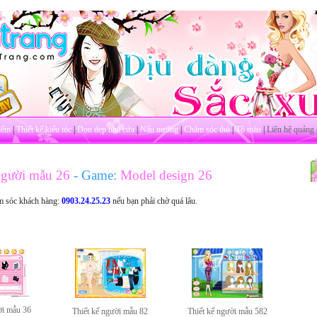
iểm
|
Thiết kế kiểu tóc
|
Dọn dẹp nhà cửa
|
Nấu nướng
|
Chăm sóc thú
|
Tô màu
|
Liên hệ quảng 
người mẫu 26
- Game:
Model design 26
m sóc khách hàng:
0903.24.25.23
nếu bạn phải chờ quá lâu.
ời mẫu 36
Thiết kế người mẫu 82
Thiết kế người mẫu 582