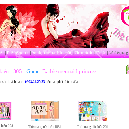
iểm
|
Thiết kế kiểu tóc
|
Dọn dẹp nhà cửa
|
Nấu nướng
|
Chăm sóc thú
|
Tô màu
|
Liên hệ quảng 
 kiểu 1305
- Game:
Barbie mermaid princess
m sóc khách hàng:
0903.24.25.23
nếu bạn phải chờ quá lâu.
ữ kiểu 298
Thời trang nữ kiểu 1884
Thời trang đặc biệt 264