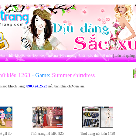
iểm
|
Thiết kế kiểu tóc
|
Dọn dẹp nhà cửa
|
Nấu nướng
|
Chăm sóc thú
|
Tô màu
|
Liên hệ quảng 
 nữ kiểu 1263
- Game:
Summer shirtdress
m sóc khách hàng:
0903.24.25.23
nếu bạn phải chờ quá lâu.
é gái 30
Thời trang nữ kiểu 825
Thời trang nữ kiểu 1429