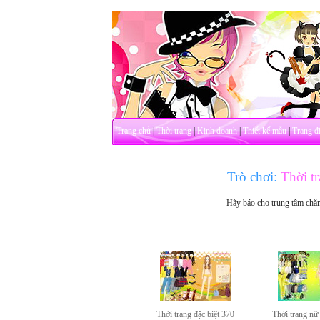
Trang chủ
|
Thời trang
|
Kinh doanh
|
Thiết kế mẫu
|
Trang đ
Trò chơi:
Thời tr
Hãy báo cho trung tâm chă
Thời trang đặc biệt 370
Thời trang nữ