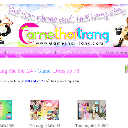
iểm
|
Thiết kế kiểu tóc
|
Dọn dẹp nhà cửa
|
Nấu nướng
|
Chăm sóc thú
|
Tô màu
|
Liên hệ quảng 
ang đặc biệt 24
- Game:
Dress up 78
m sóc khách hàng:
0903.24.25.23
nếu bạn phải chờ quá lâu.
 kiểu 1599
Thời trang nữ kiểu 438
Thời trang nữ kiểu 1919