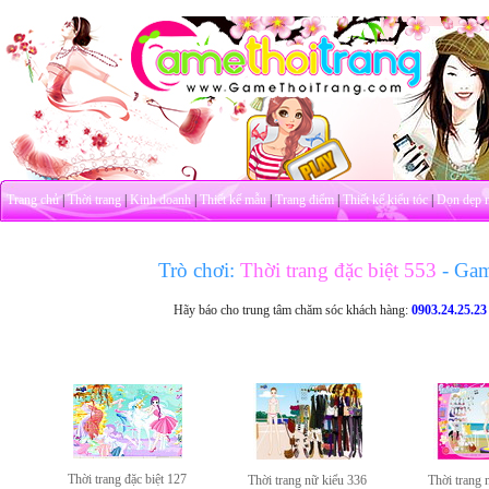
Trang chủ
|
Thời trang
|
Kinh doanh
|
Thiết kế mẫu
|
Trang điểm
|
Thiết kế kiểu tóc
|
Dọn dẹp 
Trò chơi:
Thời trang đặc biệt 553
- Ga
Hãy báo cho trung tâm chăm sóc khách hàng:
0903.24.25.23
Thời trang đặc biệt 127
Thời trang nữ kiểu 336
Thời trang 