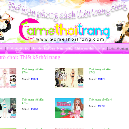
iểm
|
Thiết kế kiểu tóc
|
Dọn dẹp nhà cửa
|
Nấu nướng
|
Chăm sóc thú
|
Tô màu
|
Liên hệ quảng 
rò chơi: Thiết kế thời trang
Thời trang nữ kiểu
Thời trang nữ kiểu
1744
1743
Mã số:
19124
Mã số:
19120
Thời trang nữ kiểu
Thời trang cô dâu 4
1741
Mã số:
19090
Mã số:
19108