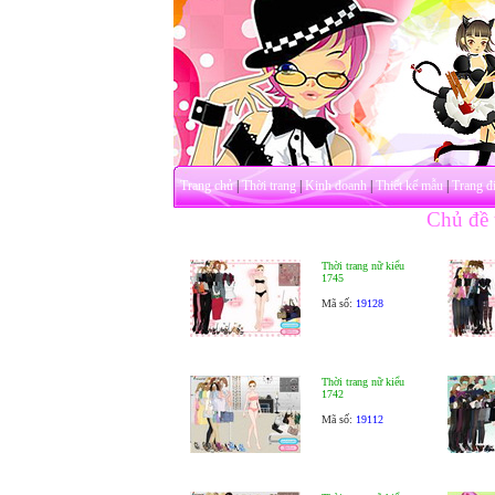
Trang chủ
|
Thời trang
|
Kinh doanh
|
Thiết kế mẫu
|
Trang đ
Chủ đề t
Thời trang nữ kiểu
1745
Mã số:
19128
Thời trang nữ kiểu
1742
Mã số:
19112