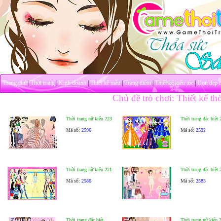
Trang chủ
|
Thời trang
|
Kinh doanh
|
Thiết kế mẫu
|
Trang điểm
|
Thiết kế kiểu tóc
|
Dọn dẹp 
Chủ đề trò chơi: Thiết kế thờ
Thời trang nữ kiểu 223
Thời trang đặc biệt 
Mã số:
2596
Mã số:
2592
Thời trang nữ kiểu 221
Thời trang đặc biệt 
Mã số:
2586
Mã số:
2583
Thời trang đặc biệt
Thời trang nữ kiểu 