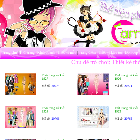
Trang chủ
|
Thời trang
|
Kinh doanh
|
Thiết kế mẫu
|
Trang điểm
|
Thiết kế kiểu tóc
|
Dọn dẹp 
Chủ đề trò chơi: Thiết kế thờ
Thời trang nữ kiểu
Thời trang nữ kiểu
1927
1926
Mã số:
20774
Mã số:
20771
Thời trang nữ kiểu
Thời trang nữ kiểu
1924
1923
Mã số:
20766
Mã số:
20765