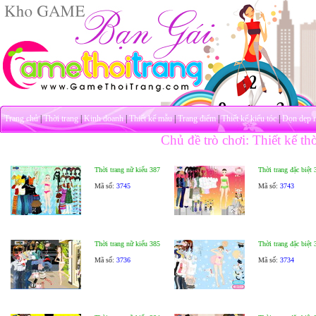
Trang chủ
|
Thời trang
|
Kinh doanh
|
Thiết kế mẫu
|
Trang điểm
|
Thiết kế kiểu tóc
|
Dọn dẹp 
Chủ đề trò chơi: Thiết kế thờ
Thời trang nữ kiểu 387
Thời trang đặc biệt 
Mã số:
3745
Mã số:
3743
Thời trang nữ kiểu 385
Thời trang đặc biệt 
Mã số:
3736
Mã số:
3734