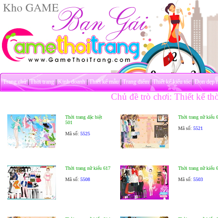
Trang chủ
|
Thời trang
|
Kinh doanh
|
Thiết kế mẫu
|
Trang điểm
|
Thiết kế kiểu tóc
|
Dọn dẹp 
Chủ đề trò chơi: Thiết kế thờ
Thời trang đặc biệt
Thời trang nữ kiểu 
501
Mã số:
5521
Mã số:
5525
Thời trang nữ kiểu 617
Thời trang nữ kiểu 
Mã số:
5508
Mã số:
5503