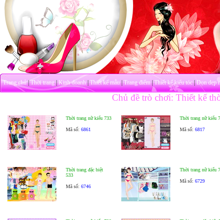
Trang chủ
|
Thời trang
|
Kinh doanh
|
Thiết kế mẫu
|
Trang điểm
|
Thiết kế kiểu tóc
|
Dọn dẹp 
Chủ đề trò chơi: Thiết kế thờ
Thời trang nữ kiểu 733
Thời trang nữ kiểu 
Mã số:
6861
Mã số:
6817
Thời trang đặc biệt
Thời trang nữ kiểu 
533
Mã số:
6729
Mã số:
6746