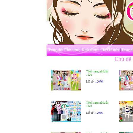
Trang chủ
|
Thời trang
|
Kinh doanh
|
Thiết kế mẫu
|
Trang đ
Chủ đề t
Thời trang nữ kiểu
1126
Mã số:
12076
Thời trang nữ kiểu
1123
Mã số:
12036