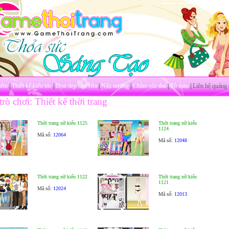
iểm
|
Thiết kế kiểu tóc
|
Dọn dẹp nhà cửa
|
Nấu nướng
|
Chăm sóc thú
|
Tô màu
|
Liên hệ quảng 
rò chơi: Thiết kế thời trang
Thời trang nữ kiểu 1125
Thời trang nữ kiểu
1124
Mã số:
12064
Mã số:
12048
Thời trang nữ kiểu 1122
Thời trang nữ kiểu
1121
Mã số:
12024
Mã số:
12013