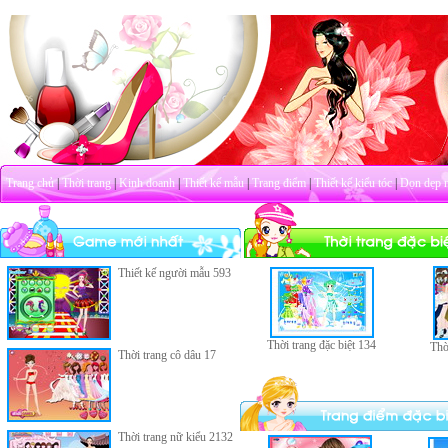
Trang chủ
|
Thời trang
|
Kinh doanh
|
Thiết kế mẫu
|
Trang điểm
|
Thiết kế kiểu tóc
|
Dọn dẹp 
Thiết kế người mẫu 593
Thời trang đặc biệt 134
Thờ
Thời trang cô dâu 17
Thời trang nữ kiểu 2132